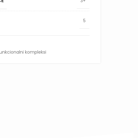
CE
3+
5
funkcionalni kompleksi