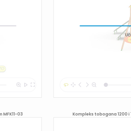
Uč
m MFK11-03
Kompleks tobogana 1200 i 