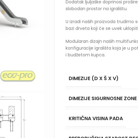
Dodatak ljuljaške doprinosi prošir
slobodan prostor na igralištu.
U izradi naših proizvoda trudimo s
bazi drveta koji će se uvek uklopit
Modularan dizajn naših multifun
konfiguracije igrališta koja je u
i budžetom kupca.
DIMEZIJE (D X Š X V)
DIMEZIJE SIGURNOSNE ZONE 
KRITIČNA VISINA PADA