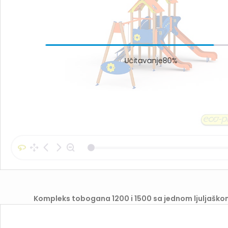
Učitavanje92%
Kompleks tobogana 1200 i 1500 sa jednom ljuljaško