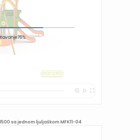
itavanje88%
1500 sa jednom ljuljaškom MFK11-04