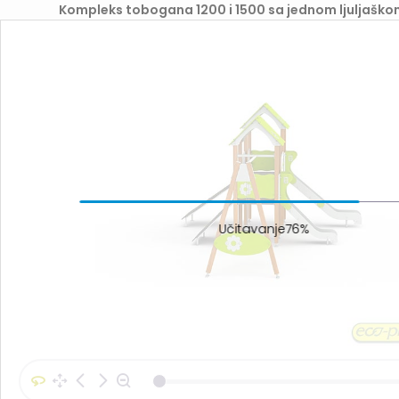
Kompleks tobogana 1200 i 1500 sa jednom ljuljaško
Učitavanje88%