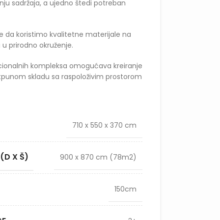
enju sadržaja, a ujedno štedi potreban
e da koristimo kvalitetne materijale na
i u prirodno okruženje.
kcionalnih kompleksa omogućava kreiranje
 potpunom skladu sa raspoloživim prostorom
710 x 550 x 370 cm
(D X Š)
900 x 870 cm (78m2)
150cm