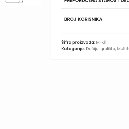
PREPORUČENA STAROST DE
BROJ KORISNIKA
Šifra proizvoda:
MFK11
Kategorije:
Dečija igrališta
,
Multi