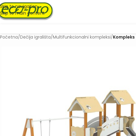
Skip to navigation
Skip to main content
Početna
/
Dečija igrališta
/
Multifunkcionalni kompleksi
/
Kompleks 