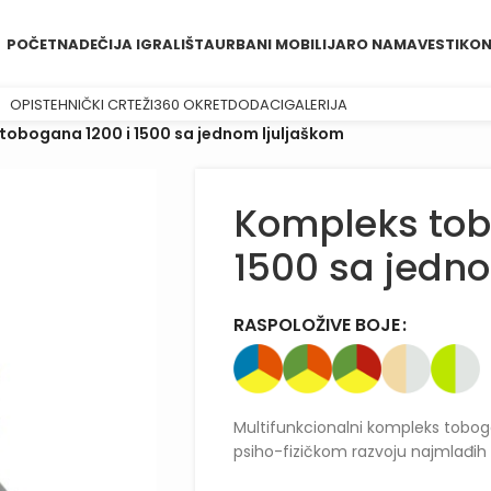
POČETNA
DEČIJA IGRALIŠTA
URBANI MOBILIJAR
O NAMA
VESTI
KON
OPIS
TEHNIČKI CRTEŽI
360 OKRET
DODACI
GALERIJA
tobogana 1200 i 1500 sa jednom ljuljaškom
Kompleks tob
1500 sa jedn
RASPOLOŽIVE BOJE
Multifunkcionalni kompleks toboga
psiho-fizičkom razvoju najmlađih k