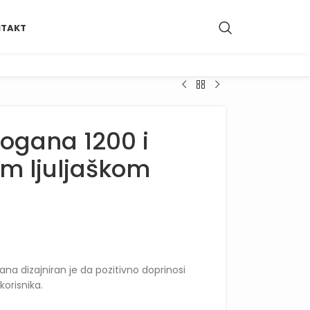
TAKT
ogana 1200 i
om ljuljaškom
na dizajniran je da pozitivno doprinosi
orisnika.