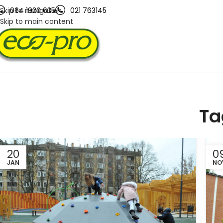
Skip to navigation
064 1920 635
021 763145
Skip to main content
Ta
20
0
JAN
NO