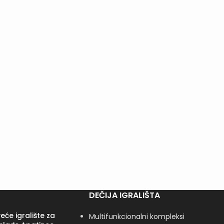
DEČIJA IGRALIŠTA
eće igralište za
Multifunkcionalni kompleksi