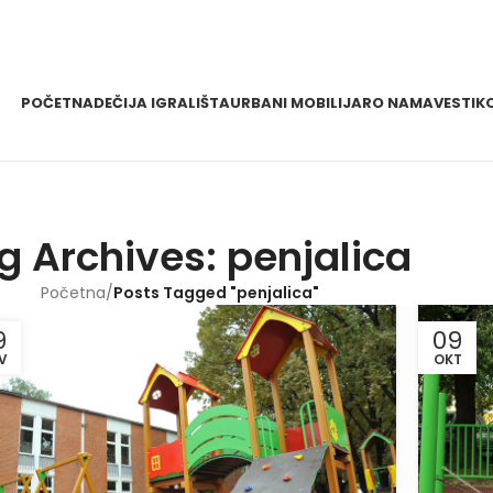
POČETNA
DEČIJA IGRALIŠTA
URBANI MOBILIJAR
O NAMA
VESTI
K
g Archives: penjalica
Početna
/
Posts Tagged "penjalica"
9
09
V
OKT