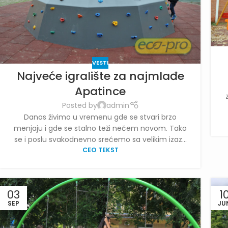
VESTI
Najveće igralište za najmlađe
Apatince
Posted by
admin
Danas živimo u vremenu gde se stvari brzo
menjaju i gde se stalno teži nečem novom. Tako
se i poslu svakodnevno srećemo sa velikim izaz...
CEO TEKST
03
1
SEP
JU