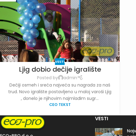
VESTI
Ljig dobio dečije igralište
Posted by
admin
Dečiji osmeh i sreća najveća su nagrada za naš
trud. Novo igralište postavljeno u maloj varoši Ljig
, donelo je njihovim najmlađim sugr...
CEO TEKST
VESTI
Najv
ECO-PRO d.o.o.