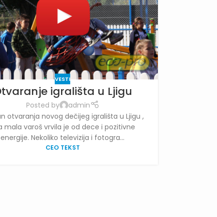
VESTI
tvaranje igrališta u Ljigu
Posted by
admin
n otvaranja novog dečijeg igrališta u Ljigu ,
 mala varoš vrvila je od dece i pozitivne
energije. Nekoliko televizija i fotogra...
CEO TEKST