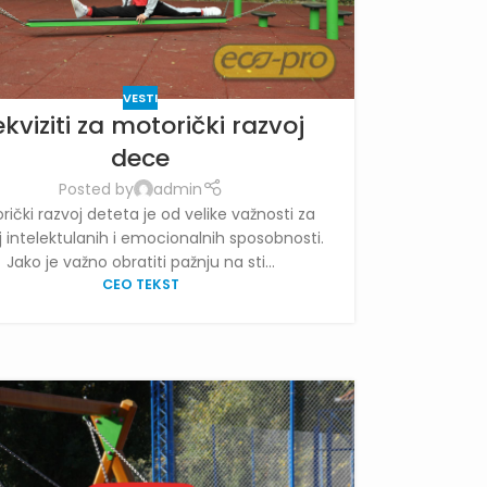
VESTI
kviziti za motorički razvoj
dece
Posted by
admin
rički razvoj deteta je od velike važnosti za
j intelektulanih i emocionalnih sposobnosti.
Jako je važno obratiti pažnju na sti...
CEO TEKST