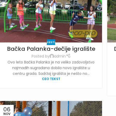
VESTI
Bačka Palanka-dečije igralište
Posted by
admin
Ovo leto Bačka Palanka je na veliko zadovoljstvo
najmađih sugrađana dobila novo igralište u
centru grada. Sadržaj igrališta je nešto no...
CEO TEKST
06
NOV