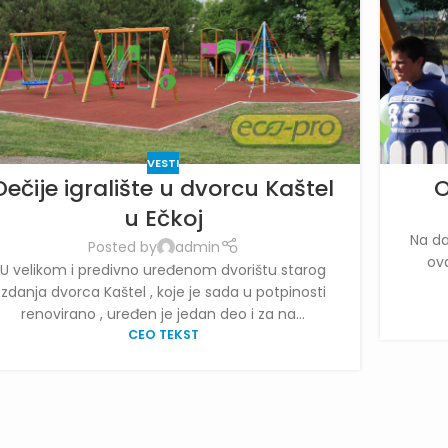
VESTI
Dečije igralište u dvorcu Kaštel
O
u Ečkoj
Na da
Posted by
admin
ova
U velikom i predivno uređenom dvorištu starog
zdanja dvorca Kaštel , koje je sada u potpinosti
renovirano , uređen je jedan deo i za na...
CEO TEKST