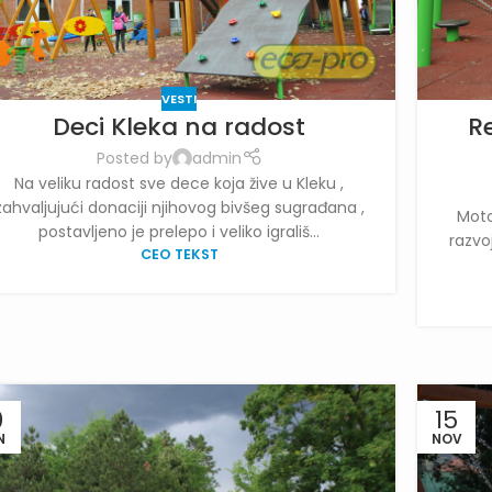
VESTI
Deci Kleka na radost
Re
Posted by
admin
Na veliku radost sve dece koja žive u Kleku ,
zahvaljujući donaciji njihovog bivšeg sugrađana ,
Moto
postavljeno je prelepo i veliko igrališ...
razvo
CEO TEKST
0
15
N
NOV