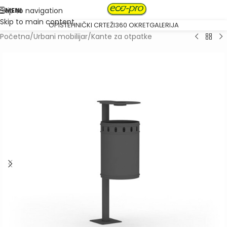
MENI
Skip to navigation
Skip to main content
OPIS
TEHNIČKI CRTEŽI
360 OKRET
GALERIJA
Početna
/
Urbani mobilijar
/
Kante za otpatke