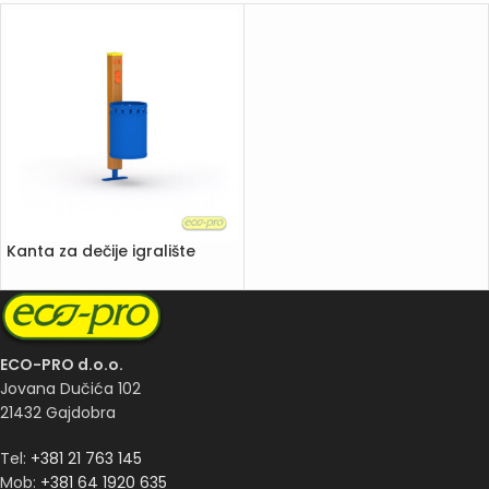
Kanta za dečije igralište
ECO-PRO d.o.o.
Jovana Dučića 102
21432 Gajdobra
Tel:
+381 21 763 145
Mob:
+381 64 1920 635