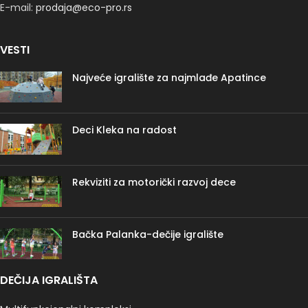
E-mail:
prodaja@eco-pro.rs
VESTI
Najveće igralište za najmlađe Apatince
Deci Kleka na radost
Rekviziti za motorički razvoj dece
Bačka Palanka-dečije igralište
DEČIJA IGRALIŠTA