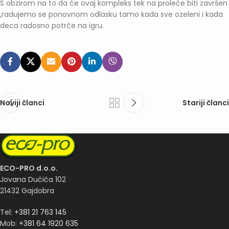
S obzirom na to da će ovaj kompleks tek na proleće biti završen
,radujemo se ponovnom odlasku tamo kada sve ozeleni i kada
deca radosno potrče na igru.
Noviji članci
Stariji članci
ECO-PRO d.o.o.
Jovana Dučića 102
21432 Gajdobra
Tel:
+381 21 763 145
Mob:
+381 64 1920 635