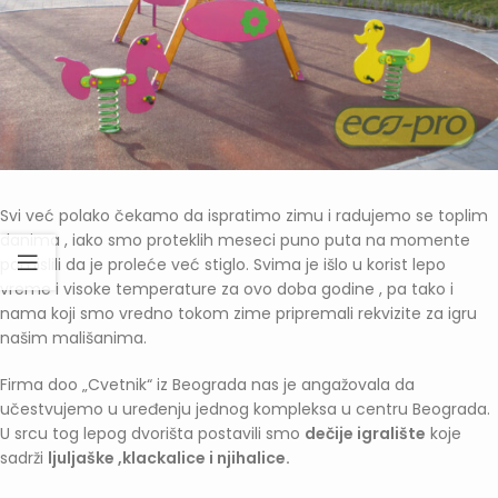
Svi već polako čekamo da ispratimo zimu i radujemo se toplim
danima , iako smo proteklih meseci puno puta na momente
pomislili da je proleće već stiglo. Svima je išlo u korist lepo
vreme i visoke temperature za ovo doba godine , pa tako i
nama koji smo vredno tokom zime pripremali rekvizite za igru
našim mališanima.
Firma doo „Cvetnik“ iz Beograda nas je angažovala da
učestvujemo u uređenju jednog kompleksa u centru Beograda.
U srcu tog lepog dvorišta postavili smo
dečije igralište
koje
sadrži
ljuljaške ,klackalice i njihalice.